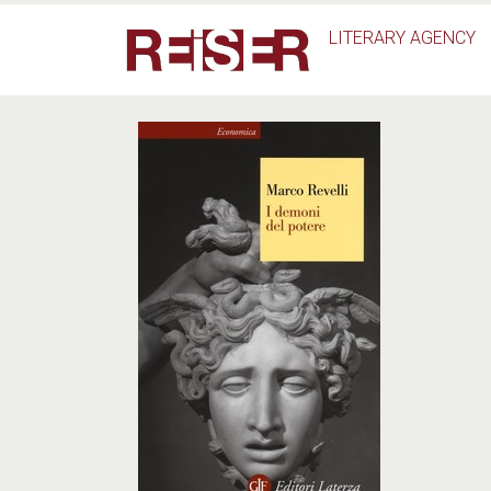
Salta al contenuto principale
LITERARY AGENCY