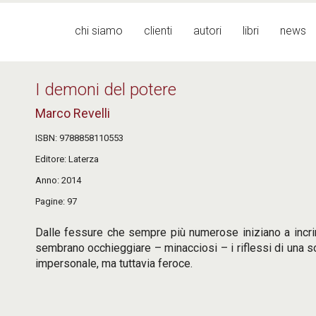
Menu principale
chi siamo
clienti
autori
libri
news
I demoni del potere
Marco Revelli
ISBN
9788858110553
Editore
Laterza
Anno
2014
Pagine
97
Dalle fessure che sempre più numerose iniziano a incrina
sembrano occhieggiare – minacciosi – i riflessi di una sor
impersonale, ma tuttavia feroce.