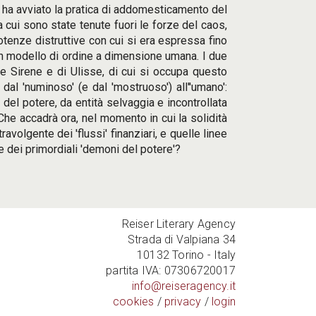
he ha avviato la pratica di addomesticamento del
a cui sono state tenute fuori le forze del caos,
otenze distruttive con cui si era espressa fino
un modello di ordine a dimensione umana. I due
le Sirene e di Ulisse, di cui si occupa questo
dal 'numinoso' (e dal 'mostruoso') all''umano':
del potere, da entità selvaggia e incontrollata
Che accadrà ora, nel momento in cui la solidità
ravolgente dei 'flussi' finanziari, e quelle linee
e dei primordiali 'demoni del potere'?
Reiser Literary Agency
Strada di Valpiana 34
10132 Torino - Italy
partita IVA: 07306720017
info@reiseragency.it
cookies
/
privacy
/
login