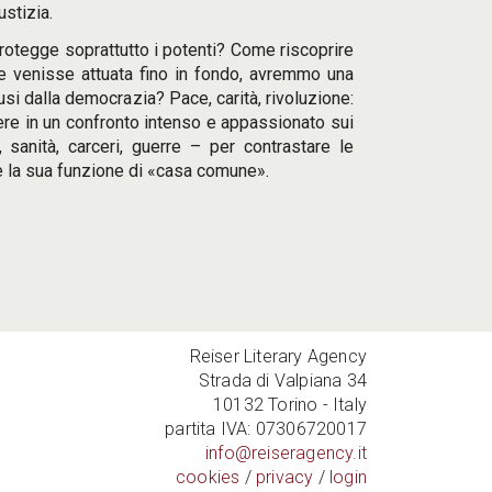
ustizia.
rotegge soprattutto i potenti? Come riscoprire
 se venisse attuata fino in fondo, avremmo una
usi dalla democrazia? Pace, carità, rivoluzione:
ere in un confronto intenso e appassionato sui
 sanità, carceri, guerre – per contrastare le
ne la sua funzione di «casa comune».
Reiser Literary Agency
Strada di Valpiana 34
10132 Torino - Italy
partita IVA: 07306720017
info@reiseragency.it
cookies
/
privacy
/
login