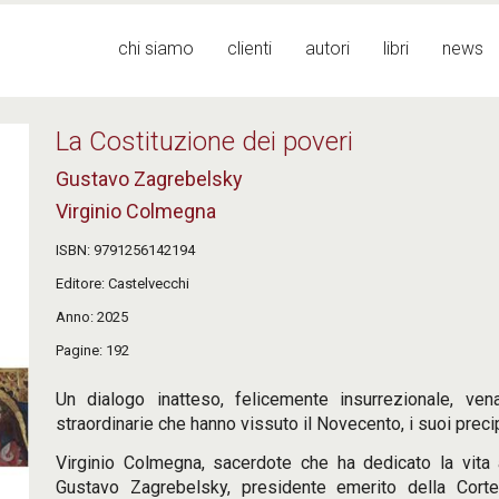
Menu principale
chi siamo
clienti
autori
libri
news
La Costituzione dei poveri
Gustavo Zagrebelsky
Virginio Colmegna
ISBN
9791256142194
Editore
Castelvecchi
Anno
2025
Pagine
192
Un dialogo inatteso, felicemente insurrezionale, v
straordinarie che hanno vissuto il Novecento, i suoi precipi
Virginio Colmegna, sacerdote che ha dedicato la vita
Gustavo Zagrebelsky, presidente emerito della Corte