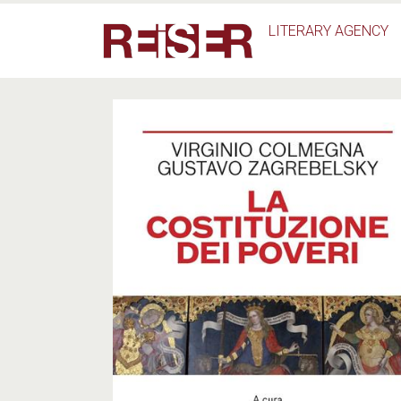
Salta al contenuto principale
LITERARY AGENCY